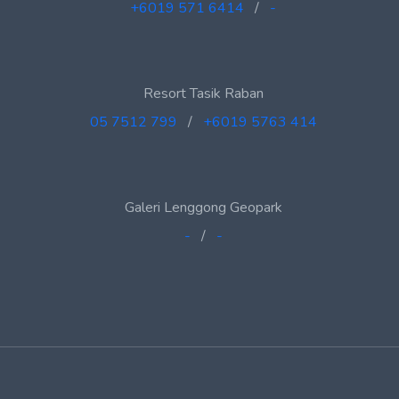
+6019 571 6414
/
-
Resort Tasik Raban
05 7512 799
/
+6019 5763 414
Galeri Lenggong Geopark
-
/
-